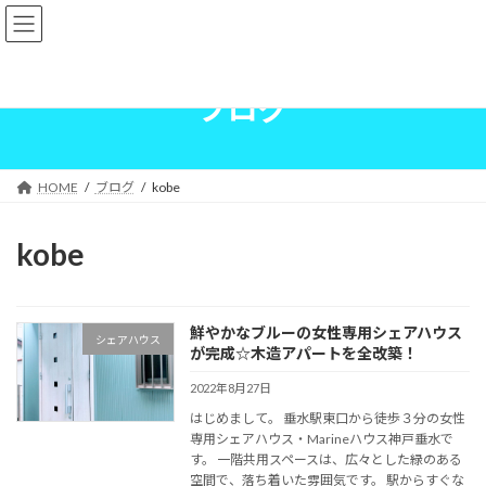
コ
ナ
Marineハウス神戸垂水
ン
ビ
テ
ゲ
ン
ー
ツ
シ
ブログ
へ
ョ
ス
ン
キ
に
ッ
移
HOME
ブログ
kobe
プ
動
kobe
鮮やかなブルーの女性専用シェアハウス
シェアハウス
が完成☆木造アパートを全改築！
2022年8月27日
はじめまして。 垂水駅東口から徒歩３分の女性
専用シェアハウス・Marineハウス神戸垂水で
す。 一階共用スペースは、広々とした緑のある
空間で、落ち着いた雰囲気です。 駅からすぐな