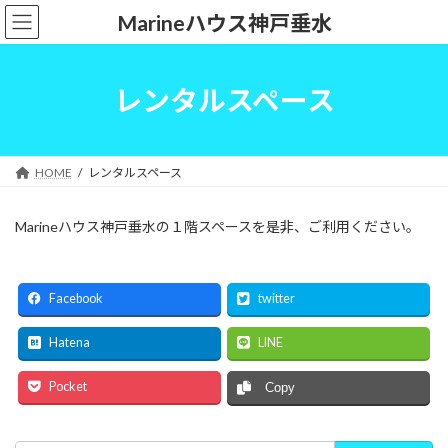
コ
ナ
Marineハウス神戸垂水
ン
ビ
テ
ゲ
ン
ー
ツ
シ
レンタルスペース
へ
ョ
ス
ン
キ
に
ッ
移
HOME
レンタルスペース
プ
動
Marineハウス神戸垂水の１階スペースを是非、ご利用ください。
Facebook
twitter
Hatena
LINE
Pocket
Copy